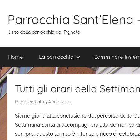
Salta
al
Parrocchia Sant'Elena
contenuto
Il sito della parrocchia del Pigneto
Home
La parrocchia
Camminare Insie
Tutti gli orari della Settim
Pubblicato il
15 Aprile 2011
d
i
Siamo giunti alla conclusione del percorso della Qu
s
Settimana Santa ci accompagnerà alla domenica d
i
sempre, questo tempo è intenso e ricco di celebrazi
m