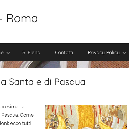
 – Roma
me
S. Elena
Contatti
Privacy Policy
ana Santa e di Pasqua
aresima: la
i Pasqua. Come
oni: ecco tutti