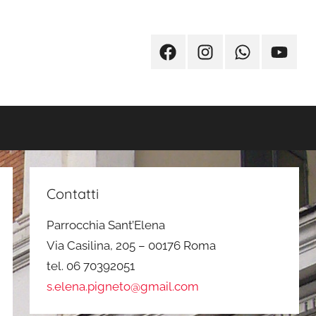
Facebook
Instagram
Whatsapp
Youtub
Contatti
Parrocchia Sant’Elena
Via Casilina, 205 – 00176 Roma
tel. 06 70392051
s.elena.pigneto@gmail.com