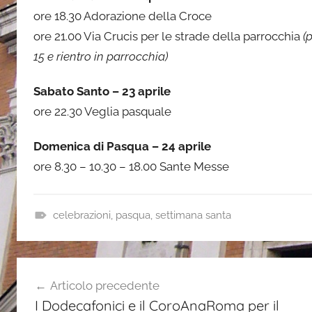
ore 18.30 Adorazione della Croce
ore 21.00 Via Crucis per le strade della parrocchia
(
15 e rientro in parrocchia)
Sabato Santo – 23 aprile
ore 22.30 Veglia pasquale
Domenica di Pasqua – 24 aprile
ore 8.30 – 10.30 – 18.00 Sante Messe
celebrazioni
,
pasqua
,
settimana santa
a
v
Navigazione
v
Articolo precedente
i
articoli
I Dodecafonici e il CoroAnaRoma per il
s