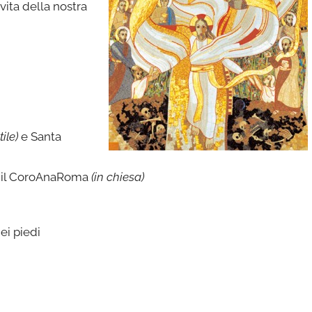
vita della nostra
tile)
e Santa
n il CoroAnaRoma
(in chiesa)
ei piedi