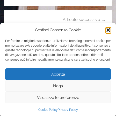
i
e
Articolo successivo
Il vescovo Marciante incontra i catechisti
Gestisci Consenso Cookie
Per fornire le migliori esperienze, utilizziamo tecnologie come i cookie per
memorizzare e/o accedere alle informazioni del dispositivo. Il consenso a
Contatti
queste tecnologie ci permetterà di elaborare dati come il comportamento
di navigazione o ID unici su questo sito. Non acconsentire o ritirare il
consenso può influire negativamente su alcune caratteristiche e funzioni.
Parrocchia Sant’Elena
Via Casilina, 205 – 00176 Roma
Accetta
tel. 06 70392051
s.elena.pigneto@gmail.com
Nega
Visualizza le preferenze
Tema WordPress: Donovan di ThemeZee.
Cookie Policy
Privacy Policy