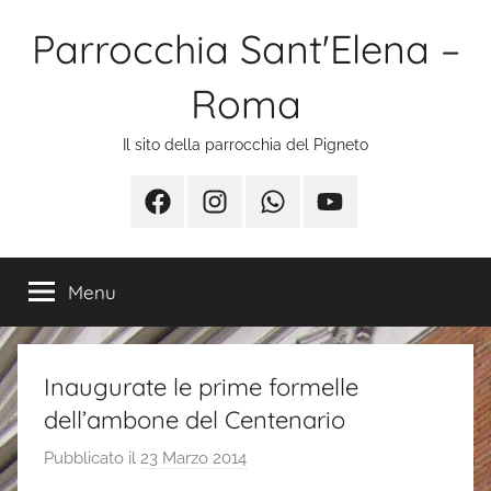
Salta
Parrocchia Sant'Elena –
al
contenuto
Roma
Il sito della parrocchia del Pigneto
Facebook
Instagram
Whatsapp
Youtube
Menu
Inaugurate le prime formelle
dell’ambone del Centenario
Pubblicato il
23 Marzo 2014
d
i