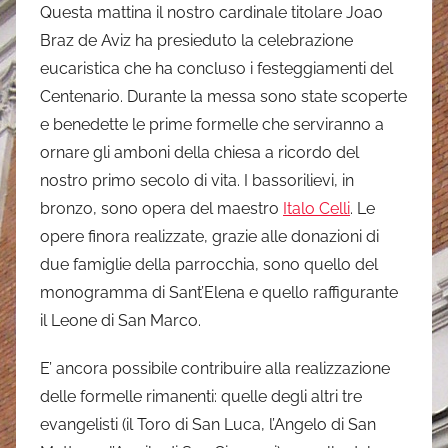
Questa mattina il nostro cardinale titolare Joao
s
Braz de Aviz ha presieduto la celebrazione
i
eucaristica che ha concluso i festeggiamenti del
m
Centenario. Durante la messa sono state scoperte
o
e benedette le prime formelle che serviranno a
n
ornare gli amboni della chiesa a ricordo del
e
nostro primo secolo di vita. I bassorilievi, in
bronzo, sono opera del maestro
Italo Celli
. Le
opere finora realizzate, grazie alle donazioni di
due famiglie della parrocchia, sono quello del
monogramma di Sant’Elena e quello raffigurante
il Leone di San Marco.
E’ ancora possibile contribuire alla realizzazione
delle formelle rimanenti: quelle degli altri tre
evangelisti (il Toro di San Luca, l’Angelo di San