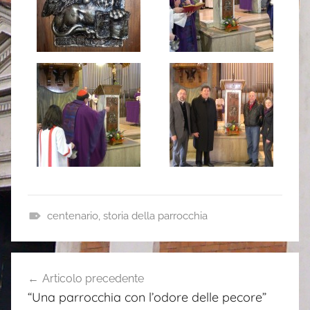
centenario
,
storia della parrocchia
n
o
Navigazione
t
Articolo precedente
articoli
i
“Una parrocchia con l’odore delle pecore”
z