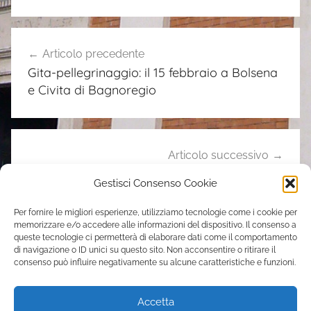
n
o
Navigazione
t
Articolo precedente
articoli
i
Gita-pellegrinaggio: il 15 febbraio a Bolsena
z
e Civita di Bagnoregio
i
e
Articolo successivo
Gli orari del Triduo pasquale 2015
Gestisci Consenso Cookie
Per fornire le migliori esperienze, utilizziamo tecnologie come i cookie per
memorizzare e/o accedere alle informazioni del dispositivo. Il consenso a
Contatti
queste tecnologie ci permetterà di elaborare dati come il comportamento
di navigazione o ID unici su questo sito. Non acconsentire o ritirare il
consenso può influire negativamente su alcune caratteristiche e funzioni.
Parrocchia Sant’Elena
Via Casilina, 205 – 00176 Roma
Accetta
tel. 06 70392051