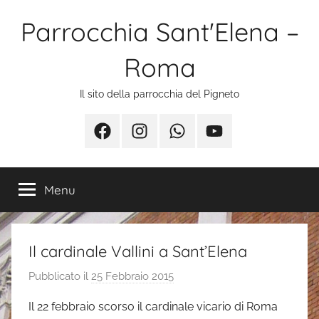
Salta
Parrocchia Sant'Elena –
al
contenuto
Roma
Il sito della parrocchia del Pigneto
Facebook
Instagram
Whatsapp
Youtube
Menu
Il cardinale Vallini a Sant’Elena
Pubblicato il
25 Febbraio 2015
d
i
Il 22 febbraio scorso il cardinale vicario di Roma
s