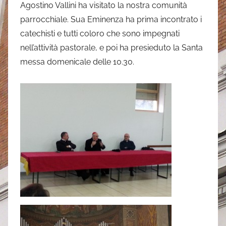
Agostino Vallini ha visitato la nostra comunità
i
parrocchiale. Sua Eminenza ha prima incontrato i
m
catechisti e tutti coloro che sono impegnati
o
nell’attività pastorale, e poi ha presieduto la Santa
n
messa domenicale delle 10.30.
e