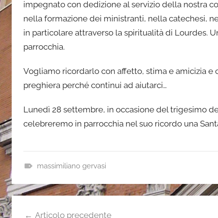
impegnato con dedizione al servizio della nostra co
o
n
nella formazione dei ministranti, nella catechesi, ne
e
in particolare attraverso la spiritualità di Lourdes.
parrocchia.
Vogliamo ricordarlo con affetto, stima e amicizia 
preghiera perché continui ad aiutarci…
Lunedì 28 settembre, in occasione del trigesimo de
celebreremo in parrocchia nel suo ricordo una Santa
massimiliano gervasi
n
o
Navigazione
t
Articolo precedente
i