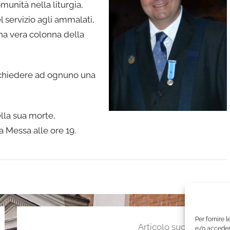
munità nella liturgia,
l servizio agli ammalati,
 Una vera colonna della
e chiedere ad ognuno una
lla sua morte,
 Messa alle ore 19.
Per fornire 
Articolo successivo
e/o accedere