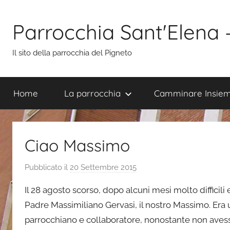
Salta
al
Parrocchia Sant'Elena
contenuto
Il sito della parrocchia del Pigneto
Home
La parrocchia
Camminare Insie
Ciao Massimo
Pubblicato il
20 Settembre 2015
d
i
Il 28 agosto scorso, dopo alcuni mesi molto difficili e
s
Padre Massimiliano Gervasi, il nostro Massimo. Era 
i
parrocchiano e collaboratore, nonostante non ave
m