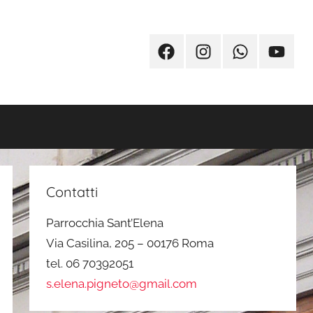
Facebook
Instagram
Whatsapp
Youtub
Contatti
Parrocchia Sant’Elena
Via Casilina, 205 – 00176 Roma
tel. 06 70392051
s.elena.pigneto@gmail.com