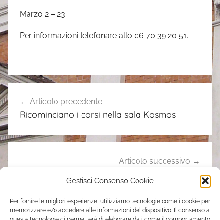
Marzo 2 – 23
Per informazioni telefonare allo 06 70 39 20 51.
.
Navigazione
Articolo precedente
articoli
Ricominciano i corsi nella sala Kosmos
Articolo successivo
Concerto di Natale 2017
Gestisci Consenso Cookie
Per fornire le migliori esperienze, utilizziamo tecnologie come i cookie per
memorizzare e/o accedere alle informazioni del dispositivo. Il consenso a
Contatti
queste tecnologie ci permetterà di elaborare dati come il comportamento