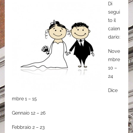
Di
a
segui
n
to il
d
calen
r
dario:
e
a
Nove
mbre
10 –
24
Dice
mbre 1 – 15
Gennaio 12 – 26
Febbraio 2 – 23