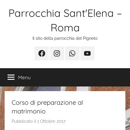
Salta
Parrocchia Sant'Elena –
al
contenuto
Roma
Il sito della parrocchia del Pigneto
Facebook
Instagram
Whatsapp
Youtube
Menu
Corso di preparazione al
matrimonio
Pubblicato il
1 Ottobre 2017
d
i