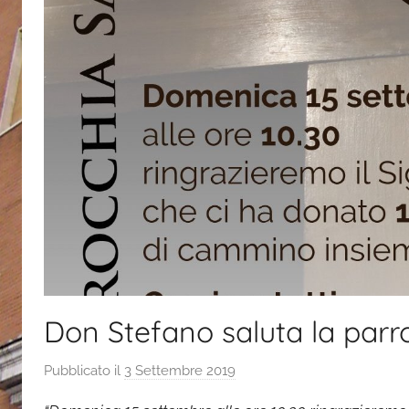
Don Stefano saluta la parr
Pubblicato il
3 Settembre 2019
d
i