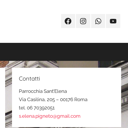
Facebook
Instagram
Whatsapp
Youtub
Contatti
Parrocchia Sant’Elena
Via Casilina, 205 – 00176 Roma
tel. 06 70392051
s.elena.pigneto@gmail.com