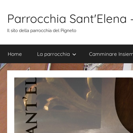
Salta
al
Parrocchia Sant'Elena
contenuto
Il sito della parrocchia del Pigneto
Home
La parrocchia
Camminare Insie