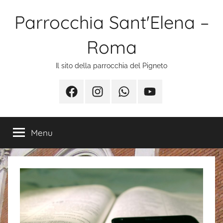
Salta
Parrocchia Sant'Elena –
al
contenuto
Roma
Il sito della parrocchia del Pigneto
Facebook
Instagram
Whatsapp
Youtube
Menu