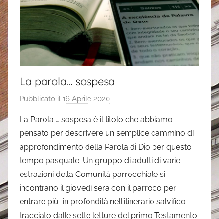
La parola… sospesa
Pubblicato il
16 Aprile 2020
d
i
La Parola … sospesa è il titolo che abbiamo
a
pensato per descrivere un semplice cammino di
n
approfondimento della Parola di Dio per questo
d
tempo pasquale. Un gruppo di adulti di varie
r
estrazioni della Comunità parrocchiale si
e
incontrano il giovedì sera con il parroco per
a
entrare più in profondità nell’itinerario salvifico
tracciato dalle sette letture del primo Testamento