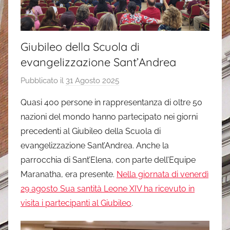
Giubileo della Scuola di
evangelizzazione Sant’Andrea
Pubblicato il
31 Agosto 2025
d
i
Quasi 400 persone in rappresentanza di oltre 50
a
nazioni del mondo hanno partecipato nei giorni
n
precedenti al Giubileo della Scuola di
d
evangelizzazione Sant’Andrea. Anche la
r
parrocchia di Sant’Elena, con parte dell’Equipe
e
Maranatha, era presente.
Nella giornata di venerdì
a
29 agosto Sua santità Leone XIV ha ricevuto in
visita i partecipanti al Giubileo
.