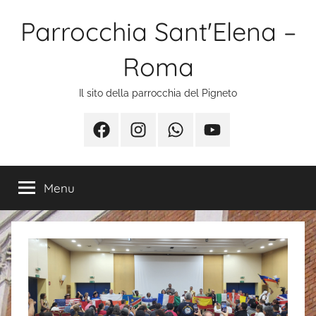
Salta
Parrocchia Sant'Elena –
al
contenuto
Roma
Il sito della parrocchia del Pigneto
Facebook
Instagram
Whatsapp
Youtube
Menu