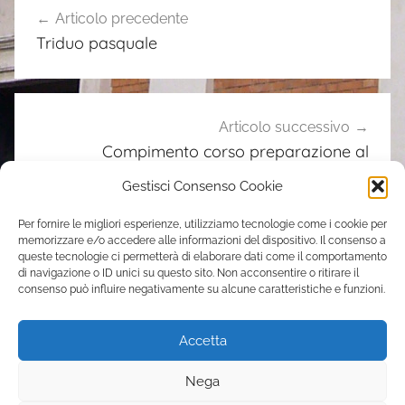
Articolo precedente
articoli
Triduo pasquale
Articolo successivo
Compimento corso preparazione al
matrimonio
Gestisci Consenso Cookie
Per fornire le migliori esperienze, utilizziamo tecnologie come i cookie per
memorizzare e/o accedere alle informazioni del dispositivo. Il consenso a
Contatti
queste tecnologie ci permetterà di elaborare dati come il comportamento
di navigazione o ID unici su questo sito. Non acconsentire o ritirare il
consenso può influire negativamente su alcune caratteristiche e funzioni.
Parrocchia Sant’Elena
Via Casilina, 205 – 00176 Roma
Accetta
tel. 06 70392051
s.elena.pigneto@gmail.com
Nega