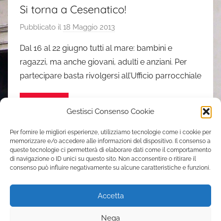
Si torna a Cesenatico!
Pubblicato il
18 Maggio 2013
d
i
Dal 16 al 22 giugno tutti al mare: bambini e
s
ragazzi, ma anche giovani, adulti e anziani. Per
i
partecipare basta rivolgersi all’Ufficio parrocchiale
m
o
continua...
n
Gestisci Consenso Cookie
e
Per fornire le migliori esperienze, utilizziamo tecnologie come i cookie per
memorizzare e/o accedere alle informazioni del dispositivo. Il consenso a
Contatti
queste tecnologie ci permetterà di elaborare dati come il comportamento
di navigazione o ID unici su questo sito. Non acconsentire o ritirare il
consenso può influire negativamente su alcune caratteristiche e funzioni.
Parrocchia Sant’Elena
Via Casilina, 205 – 00176 Roma
Accetta
tel. 06 70392051
s.elena.pigneto@gmail.com
Nega