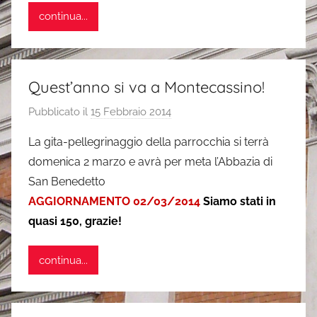
continua...
n
e
Quest’anno si va a Montecassino!
Pubblicato il
15 Febbraio 2014
d
i
La gita-pellegrinaggio della parrocchia si terrà
s
domenica 2 marzo e avrà per meta l’Abbazia di
i
San Benedetto
m
AGGIORNAMENTO 02/03/2014
Siamo stati in
o
quasi 150, grazie!
n
e
continua...