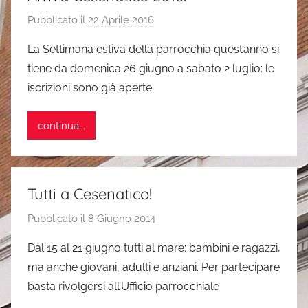
Pubblicato il
22 Aprile 2016
d
i
La Settimana estiva della parrocchia quest’anno si
s
tiene da domenica 26 giugno a sabato 2 luglio: le
i
iscrizioni sono già aperte
m
o
continua...
n
e
Tutti a Cesenatico!
Pubblicato il
8 Giugno 2014
d
i
Dal 15 al 21 giugno tutti al mare: bambini e ragazzi,
s
ma anche giovani, adulti e anziani. Per partecipare
i
basta rivolgersi all’Ufficio parrocchiale
m
o