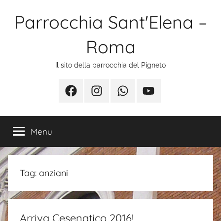
Salta
Parrocchia Sant'Elena –
al
contenuto
Roma
Il sito della parrocchia del Pigneto
Facebook
Instagram
Whatsapp
Youtube
Menu
Tag:
anziani
Arriva Cesenatico 2016!