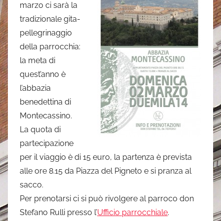
marzo ci sarà la
i
tradizionale gita-
m
pellegrinaggio
o
della parrocchia:
n
la meta di
e
quest’anno è
l’abbazia
benedettina di
Montecassino.
La quota di
partecipazione
per il viaggio è di 15 euro, la partenza è prevista
alle ore 8.15 da Piazza del Pigneto e si pranza al
sacco.
Per prenotarsi ci si può rivolgere al parroco don
Stefano Rulli presso l’
Ufficio parrocchiale
.