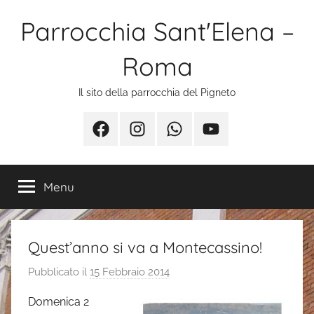
Salta
Parrocchia Sant'Elena –
al
contenuto
Roma
Il sito della parrocchia del Pigneto
Facebook
Instagram
Whatsapp
Youtube
Menu
Quest’anno si va a Montecassino!
Pubblicato il
15 Febbraio 2014
d
i
Domenica 2
s