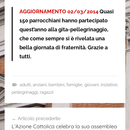
AGGIORNAMENTO 02/03/2014
Quasi
150 parrocchiani hanno partecipato
quest’anno alla gita-pellegrinaggio,
che come sempre si è rivelata una
bella giornata di fraternità. Grazie a
tutti.
adulti
,
anziani
,
bambini
,
famiglie
,
giovani
,
iniziative
,
a
pellegrinaggi
,
ragazzi
v
v
Navigazione
i
Articolo precedente
articoli
s
L’Azione Cattolica celebra la sua assemblea