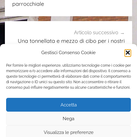
i
parrocchiale
Articolo successivo
Una tonnellata e mezzo di cibo per i nostri
poveri
Gestisci Consenso Cookie
Per fornire le migliori esperienze, utilizziamo tecnologie come i cookie per
memorizzare e/o accedere alle informazioni del dispositivo. Il consenso a
Contatti
queste tecnologie ci permetterà di elaborare dati come il comportamento
di navigazione o ID unici su questo sito. Non acconsentire o ritirare il
consenso può influire negativamente su alcune caratteristiche e funzioni.
Parrocchia Sant’Elena
Via Casilina, 205 – 00176 Roma
Accetta
tel. 06 70392051
s.elena.pigneto@gmail.com
Nega
Visualizza le preferenze