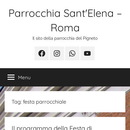
Salta
Parrocchia Sant'Elena –
al
contenuto
Roma
Il sito della parrocchia del Pigneto
Facebook
Instagram
Whatsapp
Youtube
Menu
Tag:
festa parrocchiale
Il programma della Festa di