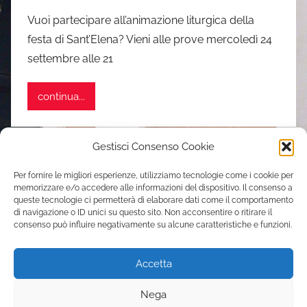
i
Vuoi partecipare all’animazione liturgica della
s
festa di Sant’Elena? Vieni alle prove mercoledì 24
i
settembre alle 21
m
o
continua...
n
e
Navigazione
Gestisci Consenso Cookie
Articolo
1
2
3
4
»
successivo
articoli
Per fornire le migliori esperienze, utilizziamo tecnologie come i cookie per
memorizzare e/o accedere alle informazioni del dispositivo. Il consenso a
Contatti
queste tecnologie ci permetterà di elaborare dati come il comportamento
di navigazione o ID unici su questo sito. Non acconsentire o ritirare il
consenso può influire negativamente su alcune caratteristiche e funzioni.
Parrocchia Sant’Elena
Via Casilina, 205 – 00176 Roma
Accetta
tel. 06 70392051
s.elena.pigneto@gmail.com
Nega