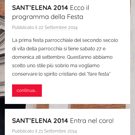
SANT’ELENA 2014
Ecco il
programma della Festa
Pubblicato il
22 Settembre 2014
d
i
La prima festa parrocchiale del secondo secolo
s
di vita della parrocchia si tiene sabato 27 e
i
domenica 28 settembre. Quest’anno abbiamo
m
scelto uno stile più sobrio ma vogliamo
o
conservare lo spirito cristiano del “fare festa”
n
e
continua...
SANT’ELENA 2014
Entra nel coro!
Pubblicato il
21 Settembre 2014
d