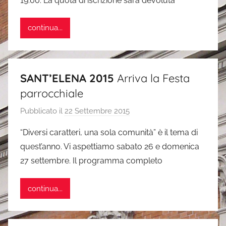
19.00. La quota di iscrizione sarà devoluta
n
d
continua...
r
e
a
SANT’ELENA 2015
Arriva la Festa
parrocchiale
Pubblicato il
22 Settembre 2015
d
i
“Diversi caratteri, una sola comunità” è il tema di
s
quest’anno. Vi aspettiamo sabato 26 e domenica
i
27 settembre. Il programma completo
m
o
continua...
n
e