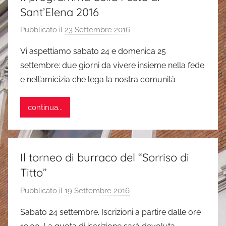
Sant’Elena 2016
Pubblicato il
23 Settembre 2016
d
i
Vi aspettiamo sabato 24 e domenica 25
s
settembre: due giorni da vivere insieme nella fede
i
e nell’amicizia che lega la nostra comunità
m
o
continua...
n
e
Il torneo di burraco del “Sorriso di
Titto”
Pubblicato il
19 Settembre 2016
d
i
Sabato 24 settembre. Iscrizioni a partire dalle ore
a