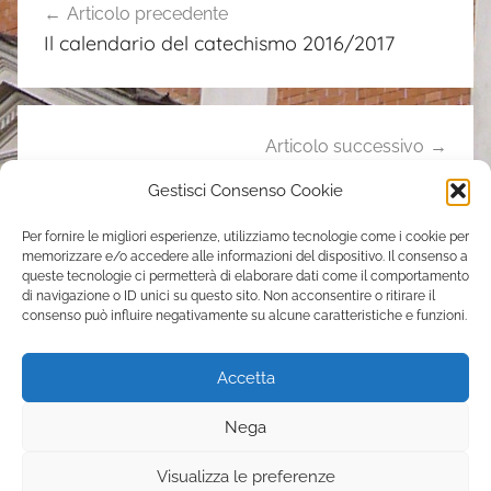
v
Articolo precedente
articoli
i
Il calendario del catechismo 2016/2017
s
i
Articolo successivo
Il programma della Festa di Sant’Elena 2016
Gestisci Consenso Cookie
Per fornire le migliori esperienze, utilizziamo tecnologie come i cookie per
memorizzare e/o accedere alle informazioni del dispositivo. Il consenso a
Contatti
queste tecnologie ci permetterà di elaborare dati come il comportamento
di navigazione o ID unici su questo sito. Non acconsentire o ritirare il
consenso può influire negativamente su alcune caratteristiche e funzioni.
Parrocchia Sant’Elena
Via Casilina, 205 – 00176 Roma
Accetta
tel. 06 70392051
s.elena.pigneto@gmail.com
Nega
Visualizza le preferenze