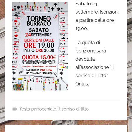
Sabato 24
a
settembre. Iscrizioni
n
a partire dalle ore
d
19.00.
r
e
La quota di
a
iscrizione sarà
devoluta
all’associazione “Il
sorriso di Titto”
Onlus.
festa parrocchiale
,
il sorriso di titto
a
v
Navigazione