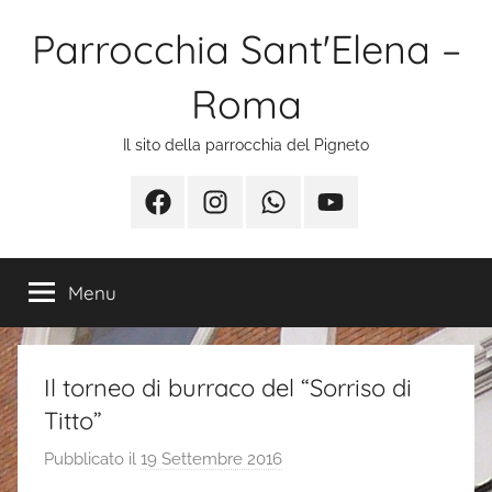
Salta
Parrocchia Sant'Elena –
al
contenuto
Roma
Il sito della parrocchia del Pigneto
Facebook
Instagram
Whatsapp
Youtube
Menu
Il torneo di burraco del “Sorriso di
Titto”
Pubblicato il
19 Settembre 2016
d
i