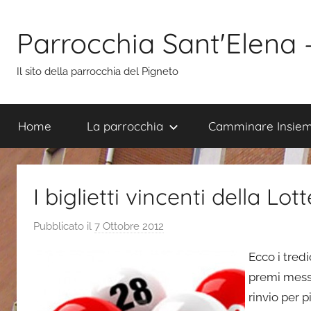
Salta
al
Parrocchia Sant'Elena
contenuto
Il sito della parrocchia del Pigneto
Home
La parrocchia
Camminare Insie
I biglietti vincenti della Lot
Pubblicato il
7 Ottobre 2012
d
i
Ecco i tredi
s
premi messi 
i
rinvio per p
m