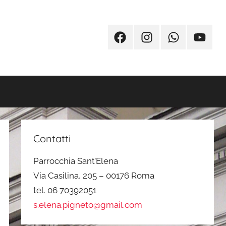
Facebook
Instagram
Whatsapp
Youtub
Contatti
Parrocchia Sant’Elena
Via Casilina, 205 – 00176 Roma
tel. 06 70392051
s.elena.pigneto@gmail.com