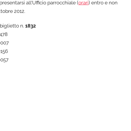
resentarsi all’Ufficio parrocchiale (
orari
) entro e non
ottobre 2012.
 biglietto n.
1832
1478
0007
0156
0057