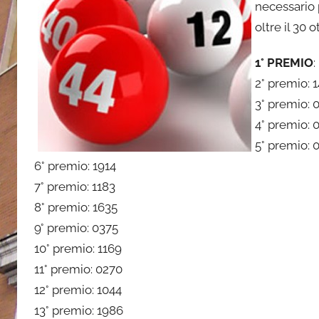
o
necessario p
n
oltre il 30 
e
1° PREMIO
:
2° premio: 
3° premio: 
4° premio: 
5° premio: 
6° premio: 1914
7° premio: 1183
8° premio: 1635
9° premio: 0375
10° premio: 1169
11° premio: 0270
12° premio: 1044
13° premio: 1986